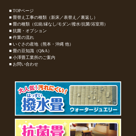
■ TOPページ
■ 畳替え工事の種類（新床／表替え／裏返し）
■ 畳の種類（伝統/縁なし/モダン/撥水/抗菌/浴室用）
■ 抗菌・オプション
■ 作業の流れ
■ いぐさの産地（熊本・沖縄 他）
■ 畳の豆知識（Q&A）
■ 小澤畳工業所のご案内
■ お問い合わせ