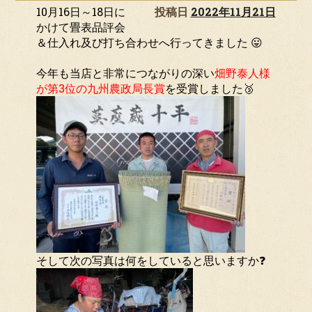
10月16日～18日に
投稿日
2022年11月21日
かけて畳表品評会
＆仕入れ及び打ち合わせへ行ってきました 😛
今年も当店と非常につながりの深い
畑野泰人様
が第3位の九州農政局長賞
を受賞しました🥉
そして次の写真は何をしていると思いますか❓