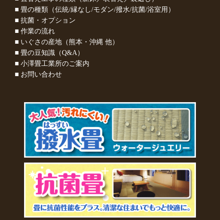
■ 畳の種類（伝統/縁なし/モダン/撥水/抗菌/浴室用）
■ 抗菌・オプション
■ 作業の流れ
■ いぐさの産地（熊本・沖縄 他）
■ 畳の豆知識（Q&A）
■ 小澤畳工業所のご案内
■ お問い合わせ