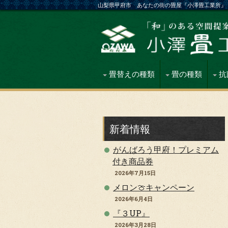
山梨県甲府市 あなたの街の畳屋『小澤畳工業所』
畳替えの種類
畳の種類
抗
新着情報
がんばろう甲府！プレミアム
付き商品券
2026年7月15日
メロン🍈キャンペーン
2026年6月4日
『３UP』
2026年3月28日