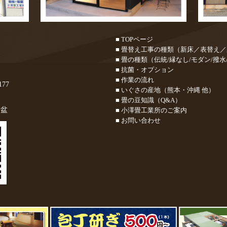
■ TOPページ
■ 畳替え工事の種類（新床／表替え
■ 畳の種類（伝統/縁なし/モダン/撥水
■ 抗菌・オプション
■ 作業の流れ
177
■ いぐさの産地（熊本・沖縄 他）
■ 畳の豆知識（Q&A）
お盆
■ 小澤畳工業所のご案内
■ お問い合わせ