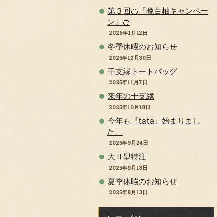
第３回🍊『晩白柚キャンペー
ン』🍊
2026年1月12日
冬季休暇のお知らせ
2025年12月30日
干支縁トートバッグ
2025年11月7日
来年の干支縁
2025年10月18日
今年も『tata』始まりまし
た。
2025年9月24日
大Ⅱ型特注
2025年9月13日
夏季休暇のお知らせ
2025年8月13日