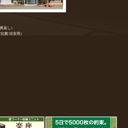
／裏返し）
/抗菌/浴室用）