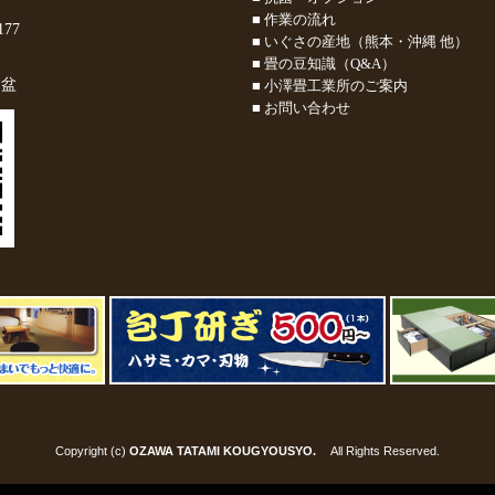
■ 作業の流れ
177
■ いぐさの産地（熊本・沖縄 他）
■ 畳の豆知識（Q&A）
お盆
■ 小澤畳工業所のご案内
■ お問い合わせ
Copyright (c)
OZAWA TATAMI KOUGYOUSYO.
All Rights Reserved.