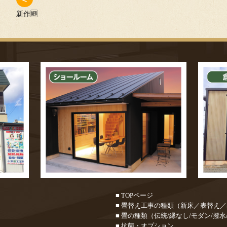
新作🆕
■ TOPページ
■ 畳替え工事の種類（新床／表替え
■ 畳の種類（伝統/縁なし/モダン/撥水
■ 抗菌・オプション