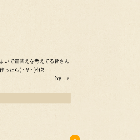
まいで畳替えを考えてる皆さん
ら(・∀・)ｲｲﾈ!!
by e.
＞