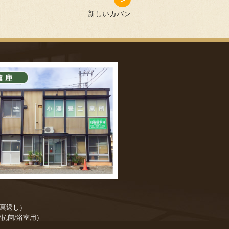
新しいカバン
／裏返し）
/抗菌/浴室用）