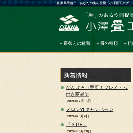
山梨県甲府市 あなたの街の畳屋『小澤畳工業所』
畳替えの種類
畳の種類
抗
新着情報
がんばろう甲府！プレミアム
付き商品券
2026年7月15日
メロン🍈キャンペーン
2026年6月4日
『３UP』
2026年3月28日