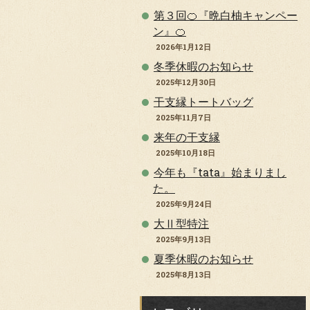
第３回🍊『晩白柚キャンペー
ン』🍊
2026年1月12日
冬季休暇のお知らせ
2025年12月30日
干支縁トートバッグ
2025年11月7日
来年の干支縁
2025年10月18日
今年も『tata』始まりまし
た。
2025年9月24日
大Ⅱ型特注
2025年9月13日
夏季休暇のお知らせ
2025年8月13日