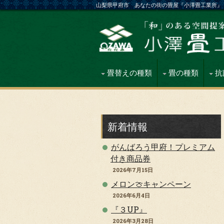
山梨県甲府市 あなたの街の畳屋『小澤畳工業所』
畳替えの種類
畳の種類
抗
新着情報
がんばろう甲府！プレミアム
付き商品券
2026年7月15日
メロン🍈キャンペーン
2026年6月4日
『３UP』
2026年3月28日