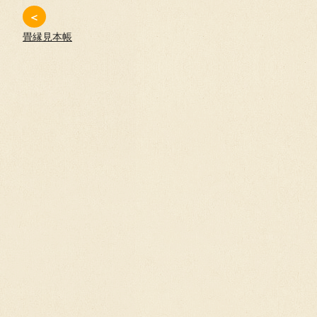
＜
畳縁見本帳