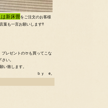
又は新床畳
をご注文のお客様
葉も一言お願いします!!
プレゼントの🍈も買ってこな
下さい。
願い致します。
ｂｙ e。