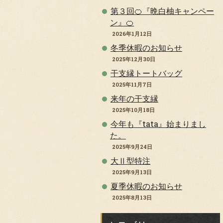
第３回🍊『晩白柚キャンペー
ン』🍊
2026年1月12日
冬季休暇のお知らせ
2025年12月30日
干支縁トートバッグ
2025年11月7日
来年の干支縁
2025年10月18日
今年も『tata』始まりまし
た。
2025年9月24日
大Ⅱ型特注
2025年9月13日
夏季休暇のお知らせ
2025年8月13日