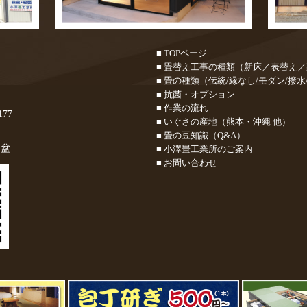
■ TOPページ
■ 畳替え工事の種類（新床／表替え
■ 畳の種類（伝統/縁なし/モダン/撥水
■ 抗菌・オプション
■ 作業の流れ
177
■ いぐさの産地（熊本・沖縄 他）
■ 畳の豆知識（Q&A）
お盆
■ 小澤畳工業所のご案内
■ お問い合わせ