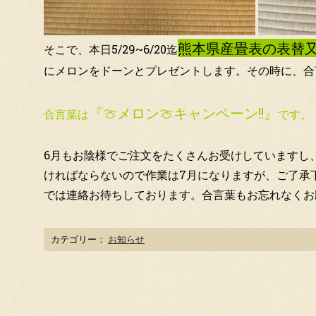
熊本県産畳表の表替
そこで、本日5/29~6/20迄
にメロンをドーンとプレゼントします。その時に、合言
『🍈メロン🍈キャンペーン!!』
合言葉は
です。
6
月もお陰様でご注文をたくさんお受けしていますし、
ければならないので作業は7月になりますが、ご了承
では連絡お待ちしております。合言葉もお忘れなくお
カテゴリー：
お知らせ