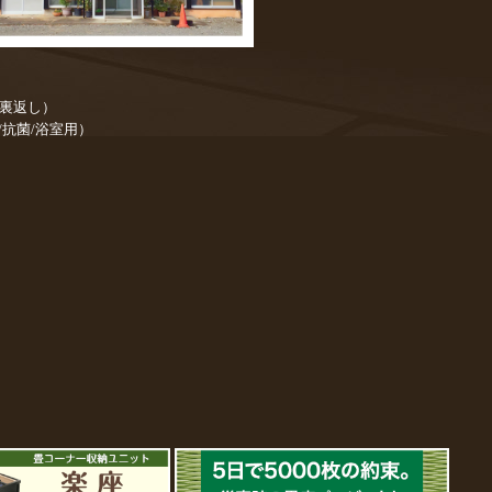
／裏返し）
/抗菌/浴室用）