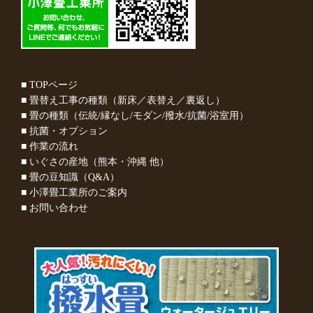
■ TOPページ
■ 畳替え工事の種類（新床／表替え／裏返し）
■ 畳の種類（伝統/縁なし/モダン/撥水/抗菌/浴室用）
■ 抗菌・オプション
■ 作業の流れ
■ いぐさの産地（熊本・沖縄 他）
■ 畳の豆知識（Q&A）
■ 小澤畳工業所のご案内
■ お問い合わせ