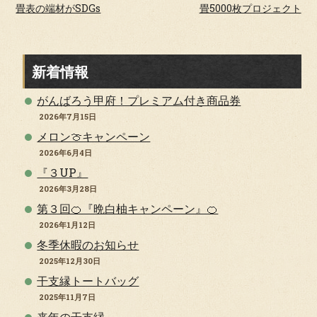
畳表の端材がSDGs
畳5000枚プロジェクト
新着情報
がんばろう甲府！プレミアム付き商品券
2026年7月15日
メロン🍈キャンペーン
2026年6月4日
『３UP』
2026年3月28日
第３回🍊『晩白柚キャンペーン』🍊
2026年1月12日
冬季休暇のお知らせ
2025年12月30日
干支縁トートバッグ
2025年11月7日
来年の干支縁