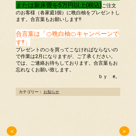
または新床畳を5万円以上(税込)
ご注文
のお客様（各家庭1個）に晩白柚をプレゼントし
ます。合言葉もお願いします!!
合言葉は「🍊晩白柚🍊キャンペーンで
す!!」
プレゼントの🍊を買ってこなければならないの
で作業は2月になりますが、ご了承ください。
では、ご連絡お待ちしております。合言葉もお
忘れなくお願い致します。
ｂｙ e。
カテゴリー：
お知らせ
＜
＞